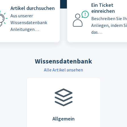
Ein Ticket
Artikel durchsuchen
einreichen
Aus unserer
Beschreiben Sie Ih
Wissensdatenbank
Anliegen, indem S
Anleitungen
das
erforschen und Best
Supportticketfor
Practices lernen
r ausfüllen
Wissensdatenbank
Alle Artikel ansehen
Allgemein